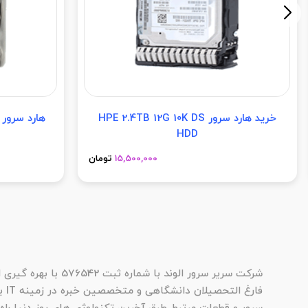
خرید هارد سرور HPE 2.4TB 12G 10K DS
هارد سرور P 1.92TB 12G SAS MU SSD
HDD
15,500,000
تومان
شرکت سریر سرور الوند با شماره ثبت
فارغ ا