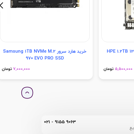
HPE 1.2TB 12G SAS 10
خرید هارد سرور Samsung 1TB NVMe M.2
970 EVO PRO SSD
5,500,000
تومان
7,000,000
تومان
021 - 9155 9063
یع