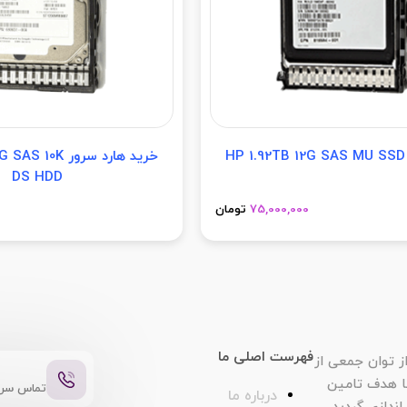
H
خرید هارد سرور K
DS HDD
75,000,000
تومان
فهرست اصلی ما
 576542 با بهره گیری از توان جمعی از
لتحصیلان دانشگاهی و متخصصین خبره در زمینه IT با هدف تامین
تماس سر
درباره ما