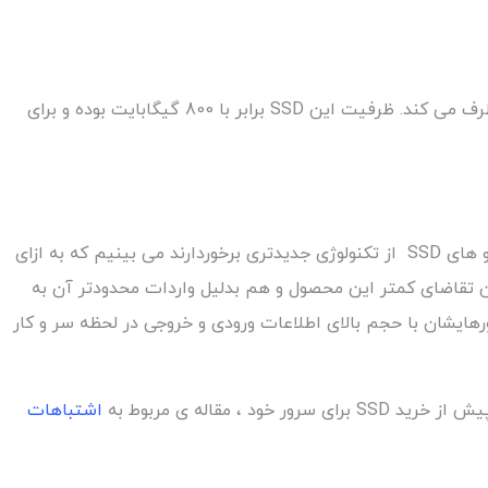
همانطور که گفته شد این هارد سرور جزو های سرور های میان رده ی بازار به شمار می رود و انتظارات معمول کاربران را به خوبی برطرف می کند. ظرفیت این SSD برابر با 800 گیگابایت بوده و برای
با توجه به قیمت بالاتر درایو های SSD در مقایسه با درایوهای HDD ، این درایوها مشتریان بخصوص خود را دارند. از آنجایی که درایو های SSD از تکنولوژی جدیدتری برخوردارند می بینیم که به ازای
تقاضای کمتر این محصول و هم بدلیل واردات محدودتر آن به
رهایشان با حجم بالای اطلاعات ورودی و خروجی در لحظه سر و کار
قاله ی مربوط به
اشتباهات