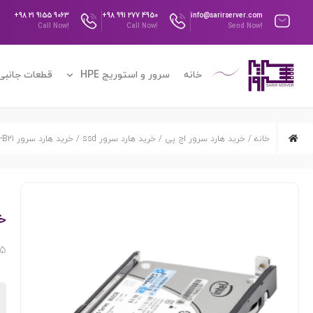
+98 21 9155 9063
+98 991 277 4950
info@sarirserver.com
Call Now!
Call Now!
Send Now!
خانه
سرور و استوریج HPE
قطعات جانبی س
خانه
/
خرید هارد سرور اچ پی
/
خرید هارد سرور ssd
/ خرید هارد سرور HPE 800GB 6G SATA SSD 804625-B21
خرید
21