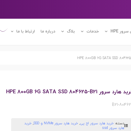
رور HPE
خدمات
بلاگ
درباره ما
ارتباط با ما
 هارد سرور HPE 800GB 6G SATA SSD 804625-B21
804625-B
دسته:
خرید هارد سرور اچ پی
,
خرید هارد سرور NVMe و SSD
,
خرید
هارد سرور ssd