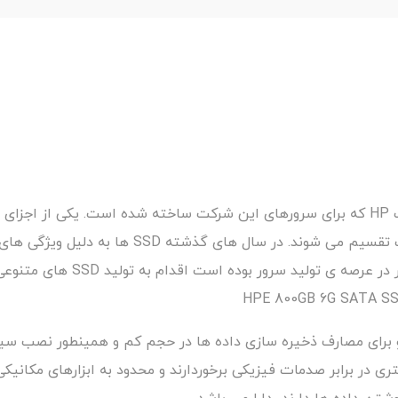
هارد سرور HPE 800GB 6G SATA SSD یکی از محصولات شرکت HP که برای سرورهای این شرکت 
کلی به دو دسته ی درایو حالت جامد (SSD) و درای
فزاینده ای رو به رو شده اند. 
 به شمار می آید و برای مصارف ذخیره سازی داده ها در حجم کم و همینطور
ان پایداری بیشتری در برابر صدمات فیزیکی برخوردارند و محدود به ابزارها